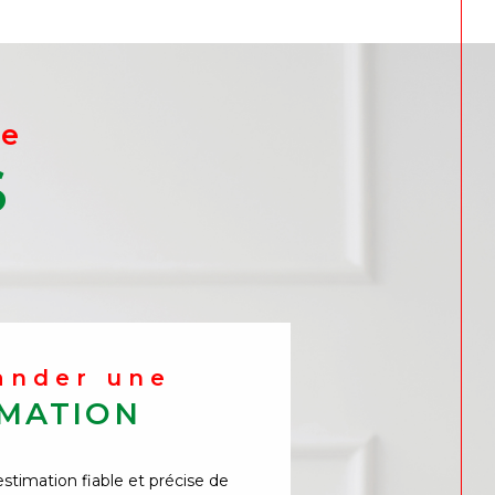
de
S
ander une
IMATION
timation fiable et précise de