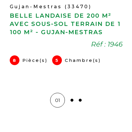
Mios (33380)
CHARMANTE MAISON 87 M² -
1
LILLET MIOS
Réf : 1967
6
4
Pièce(s)
2
Chambre(s)
1
Salle(s) de bain
02