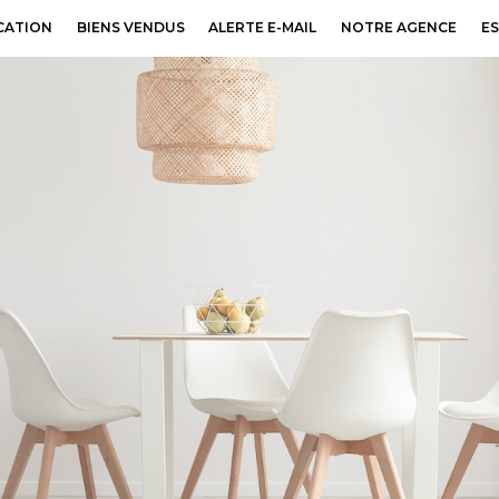
CATION
BIENS VENDUS
ALERTE E-MAIL
NOTRE AGENCE
E
Voir les
18
annonces
uer
Estimer
BUDGET
nnée
'immo pro