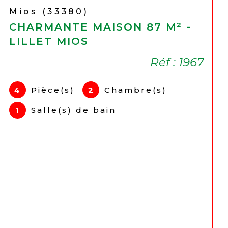
Gujan-Mestras (33470)
CHARMANTE MAISON 155 M² -
MEYRAN
610 510 €
Réf : 1970
6
Pièce(s)
4
Chambre(s)